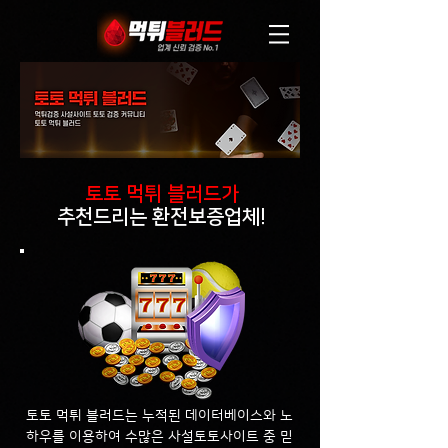
토토 먹튀 블러드
가
추천드리는
환전보증업체
!
토토 먹튀 블러드는 누적된
데이터베이스
와 노
하우를 이용하여 ​수많은
사설토토사이트
중 믿