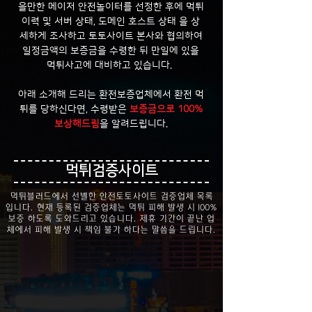
을만한 메이저
안전놀이터
를 선정한 후에 먹튀
이력 및 서버 상태, 도메인 호스트 상태 을 상
세하게 조사하고 토토사이트 본사와 협의하여
일정금액의
보증금
을 수령한 뒤 만일에 있을
먹튀사고에 대비하고 있습니다. ​
아래 소개해 드리는 환전보증업체에서
환전 먹
튀
를 당하신다면, 수령받은
보증금으로 100%
보상해드림
을 알려드립니다.
먹튀검증사이트
먹튀블러드에서 선별한 안전토토사이트 검증업체 목록
입니다. 현재 등록된 검증업체는 먹튀 피해 발생 시 100%
보증 하도록 도와드리고 있습니다. 제휴 기간이 끝난 업
체에서 피해 발생 시 책임 불가 하다는 말씀을 드립니다.