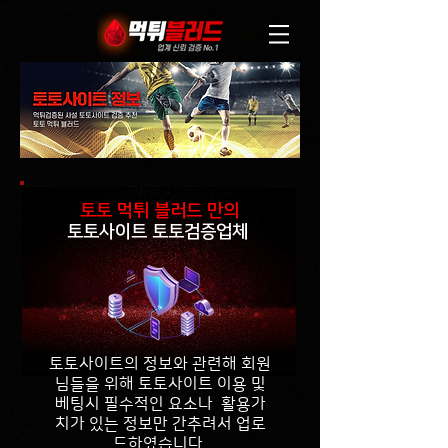
토토 먹튀 블러드
만의
토토사이트
토토검증업체
토토사이트의 정보와 관련해 회원
님들을 위해 토토사이트 이용 및
베팅시 필수적인 요소나 활용가
치가 있는 정보만 간추려서 업로
드하였습니다.