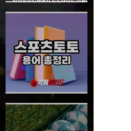
먹튀보증업체에서 토토사이트 이용하
는 방법
스포츠토토 용어 총정리 모음