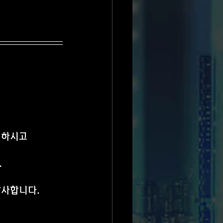
 하시고 
.
감사합니다.