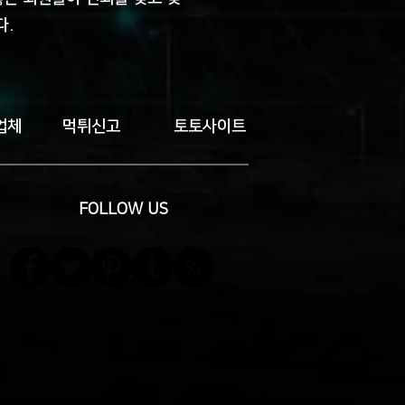
다.
업체
먹튀신고
토토사이트
FOLLOW US