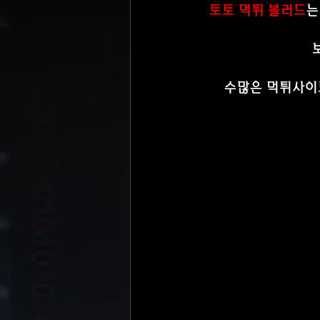
토토 먹튀 블러드
는
보
수많은 먹튀사이