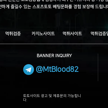
하게 즐길수 있는 스포츠토토 베팅문화를 경험 보장해 드립니
먹튀검증
카지노사이트
먹튀사이트
먹튀검증
BANNER INQUIRY
@MtBlood82
토토사이트 광고 및 제휴문의 가능합니
다.