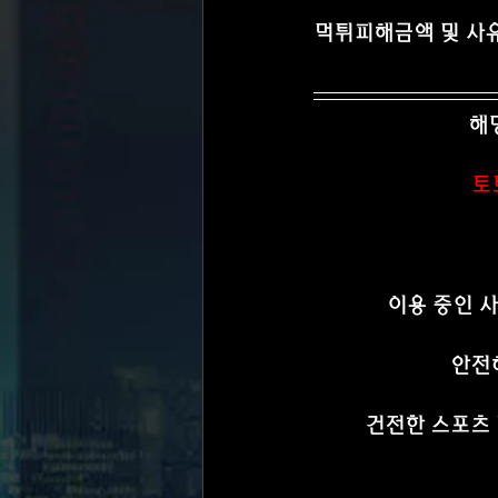
먹튀피해금액 및 사유 
해
토
이용 중인 
안전
건전한 스포츠