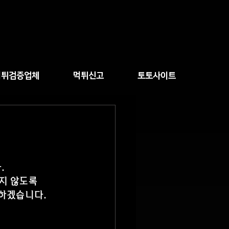
먹튀검증업체
먹튀신고
토토사이트
.
지 않도록
등록하겠습니다.