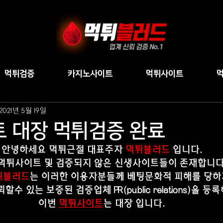
먹튀검증
카지노사이트
먹튀사이트
2021년 5월 19일
 대장 먹튀검증 완료
안녕하세요 먹튀근절 대표주자 
먹튀블러드
 입니다.
먹튀사이트 및 검증되지 않은 신생사이트들이 존재합니다
튀블러드
는 이러한 이용자분들께 베팅문화적 피해를 당하
할수 있는 보증된 검증업체 PR(public relations)을 
이번 
먹튀사이트
는 대장 입니다.