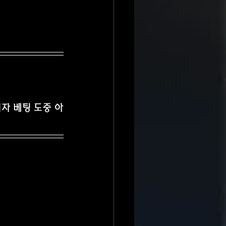
지자 베팅 도중 아