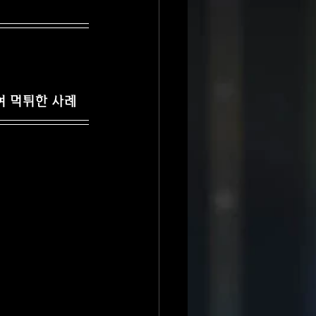
여 먹튀한 사례