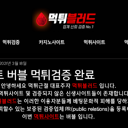
먹튀검증
카지노사이트
먹튀사이트
2021년 3월 18일
 버블 먹튀검증 완료
안녕하세요 먹튀근절 대표주자 
먹튀블러드
 입니다.
먹튀사이트 및 검증되지 않은 신생사이트들이 존재합니다
튀블러드
는 이러한 이용자분들께 베팅문화적 피해를 당하
할수 있는 보증된 검증업체 PR(public relations)을 
이번 
먹튀사이트
는 버블 입니다.