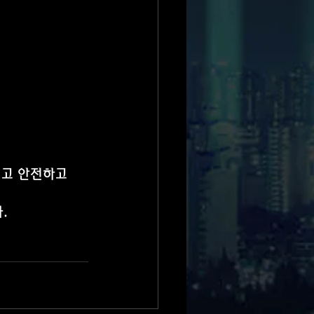
시고 안전하고
.