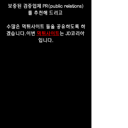
보증된 검증업체 PR(public relations)
를 추천해 드리고 
수많은 먹튀사이트 들을 공유하도록 하
겠습니다.이번 
먹튀사이트
는 JD코리아 
입니다.