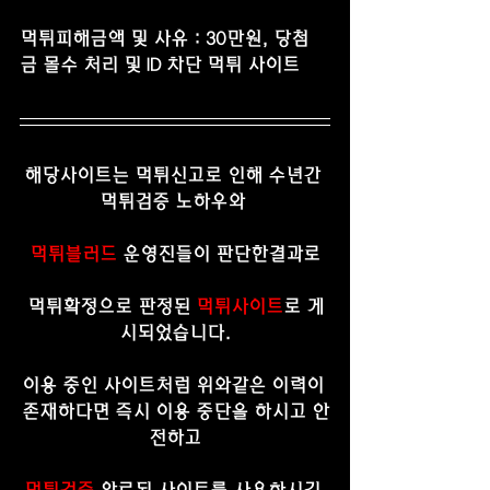
먹튀피해금액 및 사유 : 30만원, 당첨
금 몰수 처리 및 ID 차단 먹튀 사이트
해당사이트는 먹튀신고로 인해 수년간 
먹튀검증 노하우와 
먹튀블러드
 운영진들이 판단한결과로
먹튀확정으로 판정된 
먹튀사이트
로 게
시되었습니다.
이용 중인 사이트처럼 위와같은 이력이 
존재하다면 즉시 이용 중단을 하시고 안
전하고