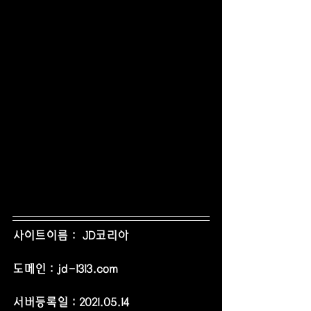
사이트이름 :  JD코리아
도메인 : jd-1313.com
서버등록일 : 2021.05.14