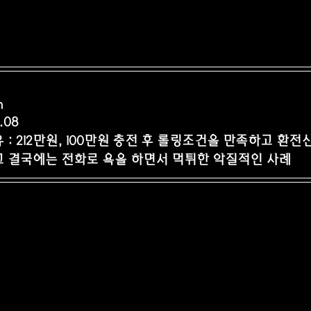
m
.08
: 212만원, 100만원 충전 후 롤링조건을 만족하고 환전
 결국에는 전화로 욕을 하면서 먹튀한 악질적인 사례