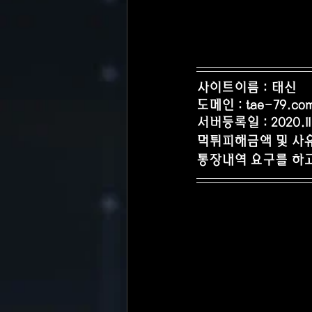
사이트이름 : 태신
도메인 : tae-79.co
서버등록일 : 2020.11
먹튀피해금액 및 사유 
통장내역 요구를 하고