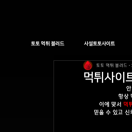
토토 먹튀 블러드
사설토토사이트
토토 먹튀 블러드
먹튀사이트
안
항상 
이에 맞서 
먹
믿을 수 있고 신뢰