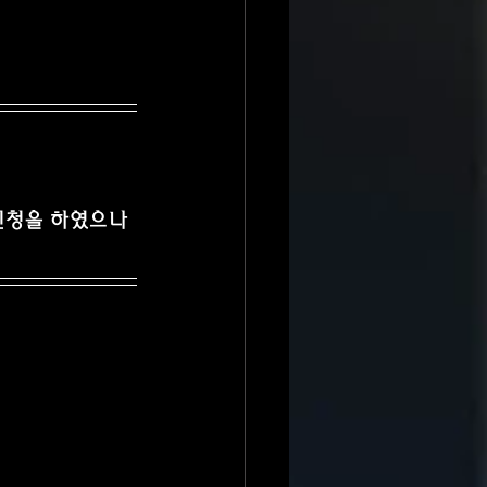
신청을 하였으나 