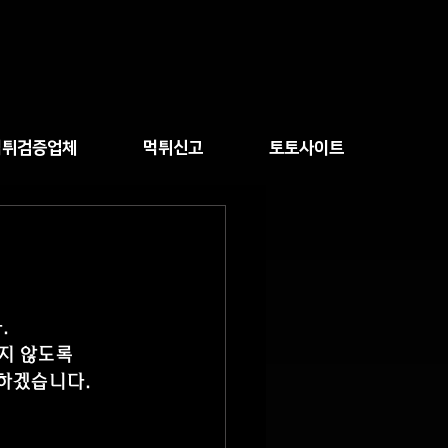
먹튀검증업체
먹튀신고
토토사이트
.
지 않도록
등록하겠습니다.