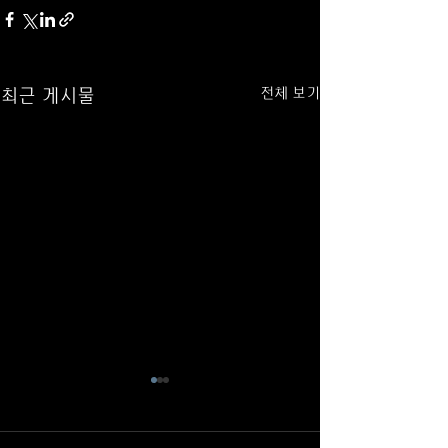
전체 보기
최근 게시물