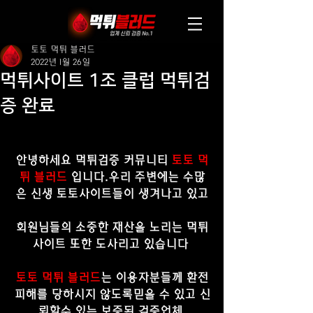
토토 먹튀 블러드
2022년 1월 26일
먹튀사이트 1조 클럽 먹튀검
증 완료
안녕하세요 먹튀검증 커뮤니티 
토토 먹
튀 블러드
 입니다.우리 주변에는 수많
은 신생 토토사이트들이 생겨나고 있고
회원님들의 소중한 재산을 노리는 먹튀
사이트 또한 도사리고 있습니다 
토토 먹튀 블러드
는 이용자분들께 환전
피해를 당하시지 않도록믿을 수 있고 신
뢰할수 있는 보증된 검증업체 