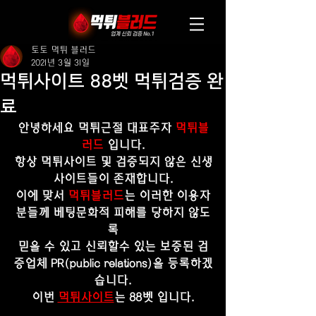
토토 먹튀 블러드
2021년 3월 31일
먹튀사이트 88벳 먹튀검증 완
료
안녕하세요 먹튀근절 대표주자 
먹튀블
러드
 입니다.
항상 먹튀사이트 및 검증되지 않은 신생
사이트들이 존재합니다.
이에 맞서 
먹튀블러드
는 이러한 이용자
분들께 베팅문화적 피해를 당하지 않도
록
믿을 수 있고 신뢰할수 있는 보증된 검
증업체 PR(public relations)을 등록하겠
습니다.
이번 
먹튀사이트
는 88벳 입니다.