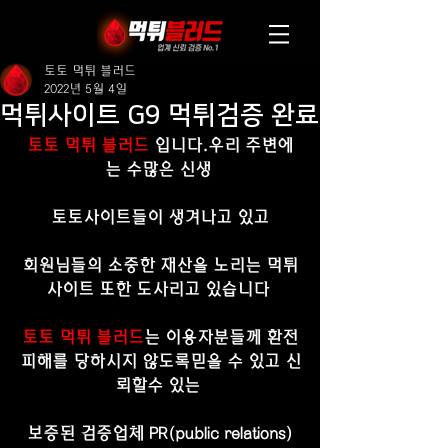
토토 먹튀 블러드
2022년 5월 4일
먹튀사이트 G9 먹튀검증 완료
토토 먹튀 블러드
 입니다.우리 주변에
는 수많은 신생 
토토사이트들이 생겨나고 있고
회원님들의 소중한 재산을 노리는 먹튀
사이트 또한 도사리고 있습니다 
토토 먹튀 블러드
는 이용자분들께 환전
피해를 당하시지 않도록믿을 수 있고 신
뢰할수 있는 
보증된 검증업체 PR(public relations)