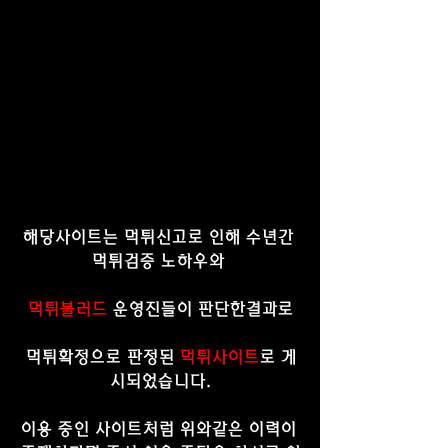
해당사이트는 먹튀신고로 인해 수년간 
먹튀검증 노하우와 
먹튀블러드
 운영진들이 판단한결과로
먹튀확정으로 판정된 
먹튀사이트
로 게
시되었습니다.
이용 중인 사이트처럼 위와같은 이력이 