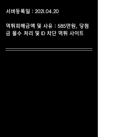
서버등록일 : 2021.04.20
먹튀피해금액 및 사유 : 585만원, 당첨
금 몰수 처리 및 ID 차단 먹튀 사이트