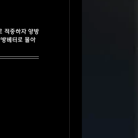
로 적중하자 양방
양방베터로 몰아