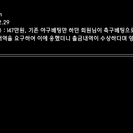
m
.29
 : 147만원, 기존 야구베팅만 하던 회원님이 축구베팅으
내역을 요구하여 이에 응했더니 출금내역이 수상하다며 