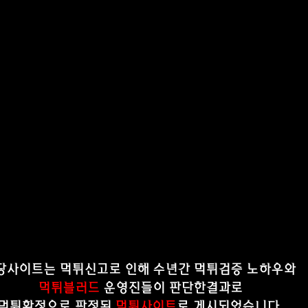
당사이트는 먹튀신고로 인해 수년간 먹튀검증 노하우와 
먹튀블러드
 운영진들이 판단한결과로
먹튀확정으로 판정된 
먹튀사이트
로 게시되었습니다.