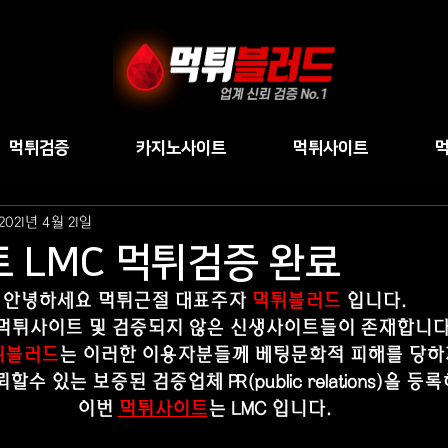
먹튀검증
카지노사이트
먹튀사이트
2021년 4월 21일
 LMC 먹튀검증 완료
안녕하세요 먹튀근절 대표주자 
먹튀블러드
 입니다.
먹튀사이트 및 검증되지 않은 신생사이트들이 존재합니다
튀블러드
는 이러한 이용자분들께 베팅문화적 피해를 당하
할수 있는 보증된 검증업체 PR(public relations)을 
이번 
먹튀사이트
는 LMC 입니다.