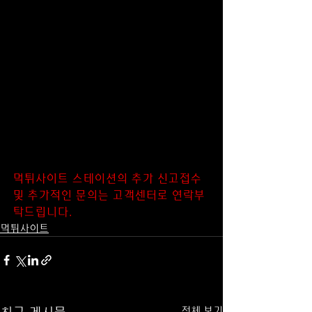
먹튀사이트 스테이션의 추가 신고접수 
및 추가적인 문의는 고객센터로 연락부
탁드립니다.
먹튀사이트
전체 보기