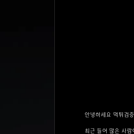
안녕하세요 먹튀검
최근 들어 많은 사람