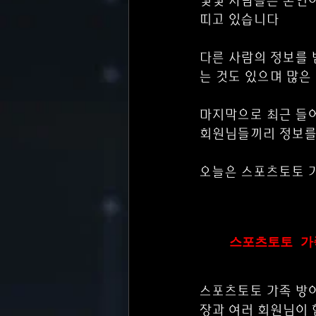
몇몇 사람들은 본인이
띠고 있습니다
다른 사람의 정보를 
는 것도 있으며 많은
마지막으로 최근 들어
회원님들끼리 정보를
오늘은 스포츠토토 가
스포츠토토 가
스포츠토토 가족 방이
장과 여러 회원님이 