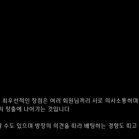
 최우선적인 장점은 여러 회원님끼리 서로 의사소통하며
익 창출에 나아가는 것입니다
 수도 있으며 방장의 의견을 따라 배팅하는 경향도 띠고