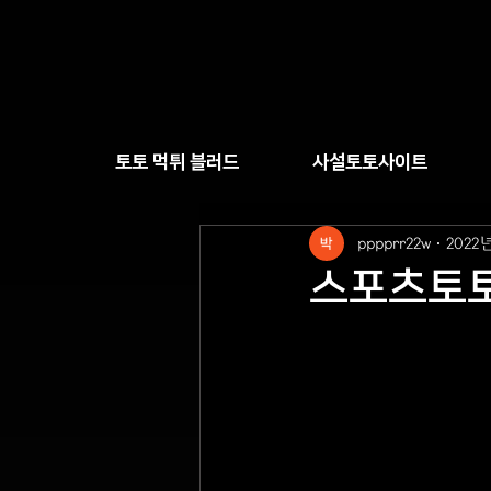
토토 먹튀 블러드
사설토토사이트
pppprr22w
2022년
스포츠토토