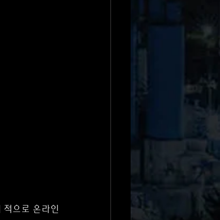
 적으로 온라인 