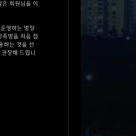
많은 회원님을 이
 운영하는 방장
가족방을 처음 접
용하는 것을 선
을 권장해 드립니