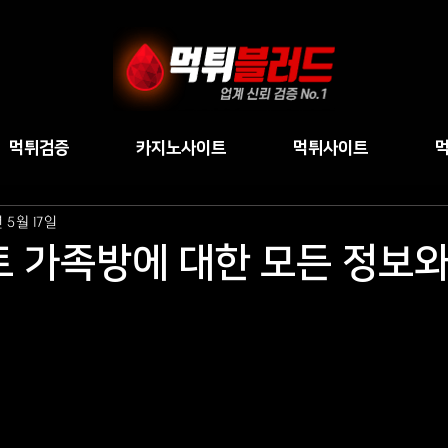
먹튀검증
카지노사이트
먹튀사이트
 5월 17일
 가족방에 대한 모든 정보와