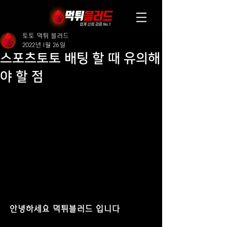
토토 먹튀 블러드
2022년 1월 26일
스포츠토토 배팅 할 때 유의해
야 할 점
안녕하세요 먹튀블러드 입니다