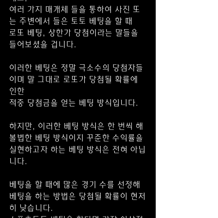
여러 가지 매개체 들을 통하여 사진 또
는 주변에서 들은 토토 베팅을 할 때
로또 베팅, 상한가 당첨이라는 말들을 
들어보셨을 겁니다.
이러한 베팅은 정말 극소수의 당첨자들
이며 말 그대로 로또가 당첨될 확률에 
인한
적중 당첨금을 얻는 베팅 방식입니다.
하지만, 이러한 베팅 방식은 한 번씩 해
볼법한 베팅 방식이지 꾸준한 수익률을 
실현하고자 하는 베팅 방식은 전혀 아닙
니다.
베팅을 할 때에 많은 경기 수를 선정해 
베팅을 하는 방법은 당첨될 확률이 현저
히 낮습니다.