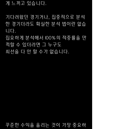
게 느끼고 있습니다.
기다려왔던 경기거나, 집중적으로 분석
한 경기더라도 확실한 분석 법이란 없습
니다.
집요하게 분석해서 100%의 적중률을 만
끽할 수 있더라면 그 누구도
최선을 다 안 할 수가 없습니다.
꾸준한 수익을 올리는 것이 가장 중요하