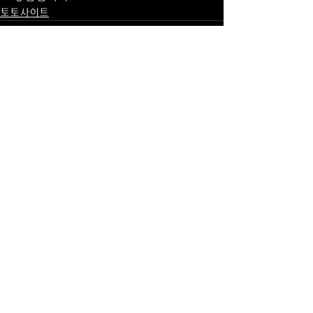
토토사이트
전체 보기
최근 게시물