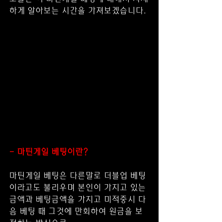
하게 알아보는 시간을 가져보겠습니다.
- 마틴게일 베팅이란?
마틴게일 베팅은 다른말로 더블업 베팅
이라고도 불리우며 본인이 가지고 있는 
금액과 베팅금액을 가지고 미적중시 다
음 베팅 때 그것에 만회하여 원금을 보