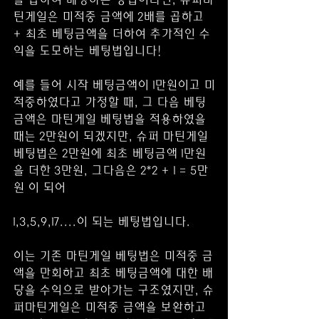
틴게일은 미적중 금액에 2배를 곱하고 
+ 최초 베팅금액을 더하여 추가적인 수
익을 도모하는 베팅법입니다!
예를 들어 시작 베팅금액이 1만원이고 미
적중하였다고 가정할 때, 그 다음 베팅
금액은 마틴게일 베팅법을 적용하였을
때는 2만원이 되겠지만, 슈퍼 마틴게일 
베팅법은 2만원에 최초 베팅금액 1만원
을 더한 3만원, 그다음은 2*2 + 1 = 5만
원 이 되어
1,3,5,9,17....이 되는 베팅법입니다.
이는 기존 마틴게일 베팅법은 미적중 금
액을 만회하고 최초 베팅금액에 대한 배
당을 수익으로 받아가는 구조였지만, 슈
퍼마틴게일은 미적중 금액을 보완하고 