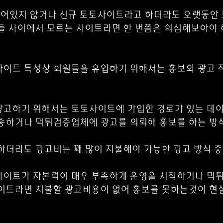
되어있지 않거나 신규 토토사이트라고 하더라도 오랫동안 
들 사이에서 모르는 사이트라면 한 번쯤은 의심해보아야 
사이트 특성상 회원들을 유입하기 위해서는 홍보와 광고 
광고하기 위해서는 토토사이트에 가입한 경로가 있는 데이
전송하거나 먹튀검증업체에 광고를 의뢰해 홍보를 하는 방
하더라도 광고비는 꽤 많이 지불해야 가능한 광고 방식 
사이트가 자본력이 매우 부족하게 운영을 시작하거나 먹
사이트라면 지불할 광고비용이 없어 홍보를 못하는것이 현