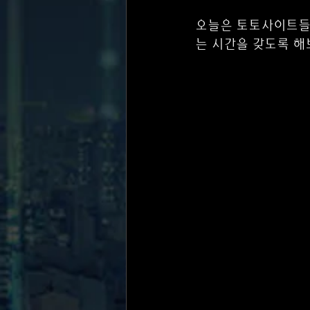
오늘은 토토사이트들의
는 시간을 갖도록 