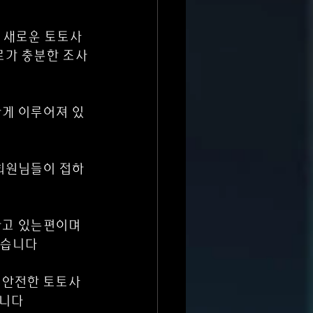
 새로운 토토사
로가 충분한 조사
게 이루어져 있
회원님들이 접하
고 있는편이며 
있습니다
 안전한 토토사
합니다