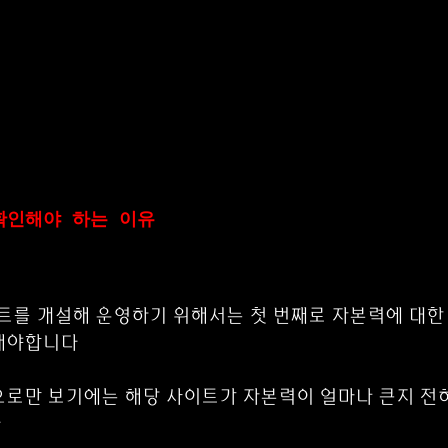
확인해야 하는 이유
트를 개설해 운영하기 위해서는 첫 번째로 자본력에 대한
해야합니다
로만 보기에는 해당 사이트가 자본력이 얼마나 큰지 전혀
다