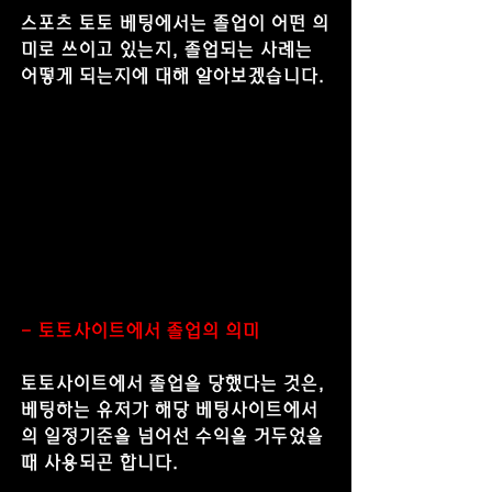
스포츠 토토 베팅에서는 졸업이 어떤 의
미로 쓰이고 있는지, 졸업되는 사례는 
어떻게 되는지에 대해 알아보겠습니다.
- 토토사이트에서 졸업의 의미
토토사이트에서 졸업을 당했다는 것은, 
베팅하는 유저가 해당 베팅사이트에서
의 일정기준을 넘어선 수익을 거두었을 
때 사용되곤 합니다.