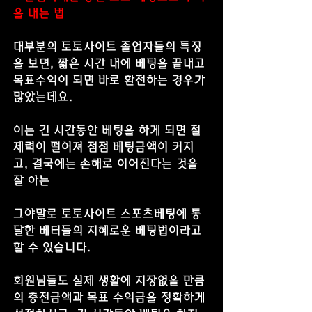
을 내는 법
대부분의 토토사이트 졸업자들의 특징
을 보면, 짧은 시간 내에 베팅을 끝내고 
목표수익이 되면 바로 환전하는 경우가 
많았는데요.
이는 긴 시간동안 베팅을 하게 되면 절
제력이 떨어져 점점 베팅금액이 커지
고, 결국에는 손해로 이어진다는 것을 
잘 아는 
그야말로 토토사이트 스포츠베팅에 통
달한 베터들의 지혜로운 베팅법이라고 
할 수 있습니다.
회원님들도 실제 생활에 지장없을 만큼
의 충전금액과 목표 수익금을 정확하게 