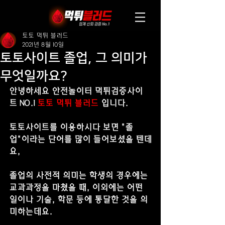
토토 먹튀 블러드
2021년 8월 10일
토토사이트 졸업, 그 의미가
무엇일까요?
안녕하세요 안전놀이터 먹튀검증사이
트 NO.1 
토토 먹튀 블러드
 입니다. 
토토사이트를 이용하시다 보면 "졸
업"이라는 단어를 많이 들어보셨을 텐데
요,
졸업의 사전적 의미는 학생의 경우에는 
교과과정을 마쳤을 때, 이외에는 어떤 
일이나 기술, 학문 등에 통달한 것을 의
미하는데요.