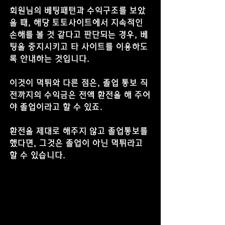
회원님의 베팅패턴과 수익구조를 보았
을 때, 해당 토토사이트에서 지속적인 
손해를 볼 것 같다고 판단되는 경우, 베
팅을 중지시키고 타 사이트를 이용하도
록 안내하는 것입니다.
이것이 먹튀와 다른 점은, 졸업 통보 직
전까지의 수익금은 전액 환전을 해 주어
야 졸업이라고 할 수 있죠.
환전을 제대로 해주지 않고 졸업통보를 
했다면, 그것은 졸업이 아닌 먹튀라고 
할 수 있습니다.