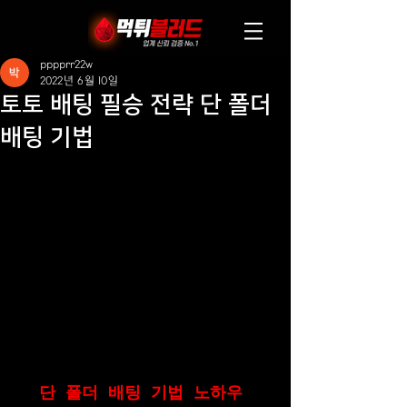
pppprr22w
2022년 6월 10일
토토 배팅 필승 전략 단 폴더
배팅 기법
단 폴더 배팅 기법 노하우