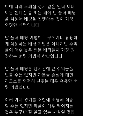
이에 따라 스페셜 경기 같은 언더 오버 
또는 핸디캡 승 또는 패에 단 폴더 배팅
을 적용해 배팅을 진행하는 것이 가장 
현명한 선택입니다
단 폴더 배팅 기법이 누구에게나 유용하
게 작용하는 배팅 기법은 아니지만 수익
률이 매우 높은 전문 배터들이 가장 권
장하는 배팅 기법의 하나입니다
단 폴더 배팅은 단기간에 큰 수익금을 
맛볼 수는 없지만 자본금 손실에 대한 
리크스를 현저히 낮추는 매우 유용한 배
팅 기법입니다
여러 가지 경기를 조합해 배팅해 적중
할 수는 있지만 확률이 매우 떨어지는 
것은 누구나 잘 알고 있는 사실일 것입