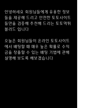
안녕하세요 회원님들에게 유용한 정보
들을 제공해 드리고 안전한 토토사이트
들만을 검증해 추천해 드리는 토토먹튀
블러드 입니다
오늘은 회원님들이 온라인 토토사이트
에서 배팅할 때 매우 높은 확률로 수익
금을 창출할 수 있는 배팅 기법에 관해 
설명해 보도록 해보겠습니다