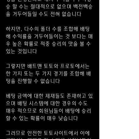
승 할 수는 절대적으로 없으며 백전백승
을 거두어들일 수도 전혀 없습니다
하지만, 다수의 폴더 수를 조합해 배팅
해 수익률을 거두어들이는 것 보다는 매
우 높은 확률로 적중 승리의 맛을 볼 수 
있는 것입니다
그렇지만 배트맨 토토와 프로토에서는 
한 가지 또는 두 가지 경기를 조합해 배
팅을 진행할 수 없습니다
베팅 금액에 대한 제재들도 존재하고 있
으며 배팅 시스템에 대한 경우의 수도 
매우 적으므로 회원님들이 배팅에 승리
할 수 있는 확률이 매우 낮습니다
그러므로 안전한 토토사이트에서 이에 