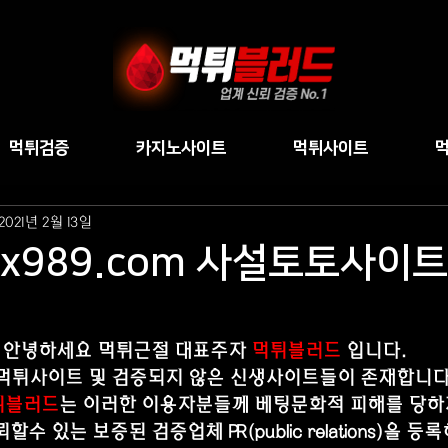
먹튀검증
카지노사이트
먹튀사이트
2021년 2월 13일
ex989.com 사설토토사이
안녕하세요 먹튀근절 대표주자 
먹튀블러드
 입니다.
먹튀사이트 및 검증되지 않은 신생사이트들이 존재합니다
튀블러드
는 이러한 이용자분들께 베팅문화적 피해를 당하
할수 있는 보증된 검증업체 PR(public relations)을 