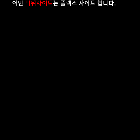
이번 
먹튀사이트
는 플렉스 사이트 입니다.