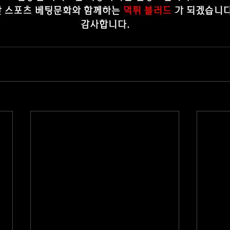
 스포츠 베팅문화와 함께하는 
먹튀 블러드
 가 되겠습니다
감사합니다.