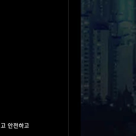
시고 안전하고