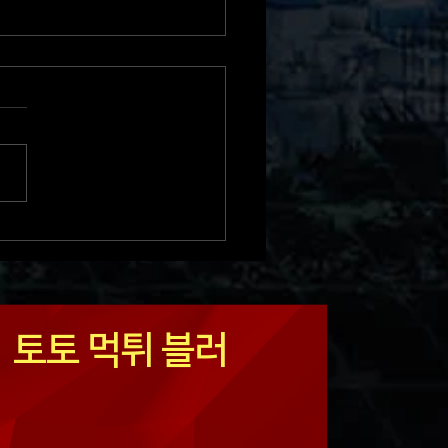
몽 먹튀 확정 지속적인 환전
로 차단
1 토토 먹튀 블러