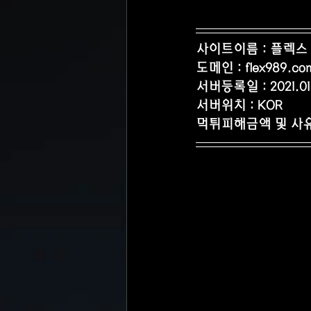
사이트이름 : 플렉스
도메인 : flex989.co
서버등록일 : 2021.01
서버위치 : KOR
먹튀피해금액 및 사유 