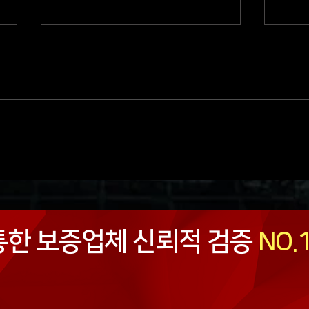
파란카지노 먹튀사이트 증거확보
코코
장핑계대며 환전 지연
핑계
통한
보증업체
신뢰적 검증
NO.