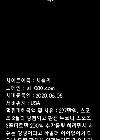
사이트이름 : 시슬리
도메인 :  sl-080.com
서버등록일 : 2020.06.05
서버위치 : USA
먹튀피해금액 및 사유 : 297만원, 스포
츠 2폴더 당첨되고 환전 누르니 스포츠 
3폴더로만 200% 추가롤링 하라면서 사
유는 양방이라고 하길래 어이없어서 다