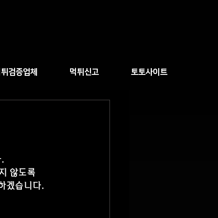
먹튀검증업체
먹튀신고
토토사이트
.
지 않도록
등록하겠습니다.