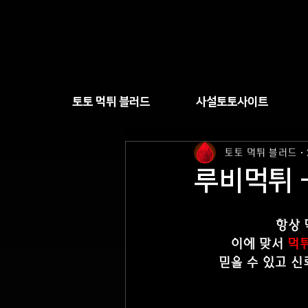
토토 먹튀 블러드
사설토토사이트
토토 먹튀 블러드
루비먹튀 
항상 
이에 맞서 
먹
믿을 수 있고 신뢰