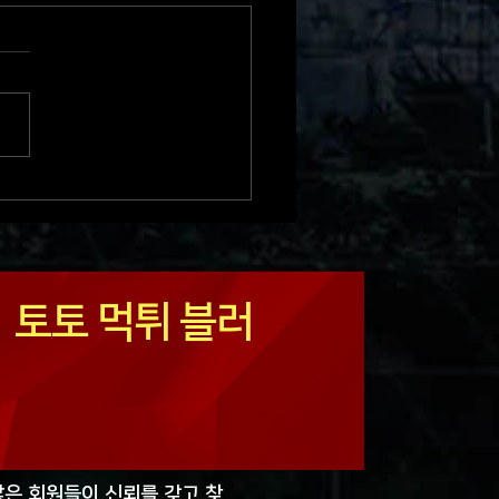
몽 먹튀 확정 지속적인 환전
로 차단
1 토토 먹튀 블러
은 회원들이 신뢰를 갖고 찾