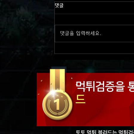
댓글
댓글을 입력하세요.
스크 먹튀사이트 이용 잘하다가
갑자기 아이디 차단
먹튀검증을 
드
토토 먹튀 블러드는 먹튀검