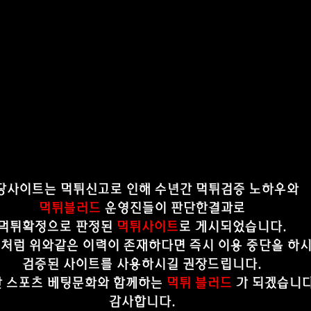
당사이트는 먹튀신고로 인해 수년간 먹튀검증 노하우와 
먹튀블러드
 운영진들이 판단한결과로
먹튀확정으로 판정된 
먹튀사이트
로 게시되었습니다.
처럼 위와같은 이력이 존재하다면 즉시 이용 중단을 하
검증된 사이트를 사용하시길 권장드립니다.
 스포츠 베팅문화와 함께하는 
먹튀 블러드
 가 되겠습니다
감사합니다.