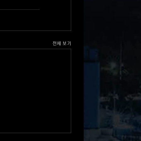
전체 보기