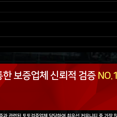
파란카지노 먹튀사이트 증거확보
코코
장핑계대며 환전 지연
핑계
통한
보증업체
신뢰적 검증
NO.
증과 관련된 토토검증업체 담당하여 최우선 커뮤니티 중 가장 많