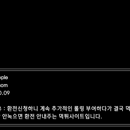
ple
com
.09
 : 환전신청하니 계속 추가적인 롤링 부여하다가 결국 먹
 안녹으면 환전 안내주는 먹튀사이트입니다.