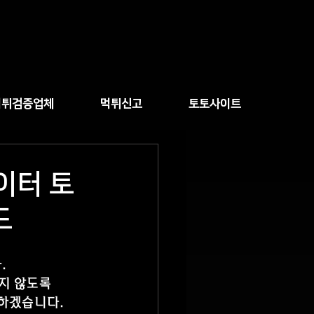
먹튀검증업체
먹튀신고
토토사이트
이터 토
드
.
지 않도록
등록하겠습니다.