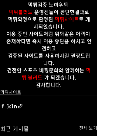
먹튀검증 노하우와 
먹튀블러드
 운영진들이 판단한결과로
먹튀확정으로 판정된 
먹튀사이트
로 게
시되었습니다.
이용 중인 사이트처럼 위와같은 이력이 
존재하다면 즉시 이용 중단을 하시고 안
전하고
검증된 사이트를 사용하시길 권장드립
니다.
건전한 스포츠 베팅문화와 함께하는 
먹
튀 블러드
 가 되겠습니다.
감사합니다.
먹튀사이트
전체 보기
최근 게시물