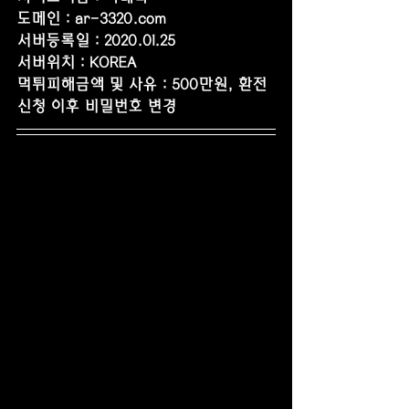
도메인 : ar-3320.com
서버등록일 : 2020.01.25
서버위치 : KOREA
먹튀피해금액 및 사유 : 500만원, 환전
신청 이후 비밀번호 변경