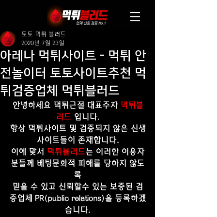
토토 먹튀 블러드
2020년 7월 23일
아레나 먹튀사이트 - 먹튀 안
전놀이터 토토사이트추천 먹
튀검증업체 먹튀블러드
안녕하세요 먹튀근절 대표주자 
먹튀블
러드
 입니다.
항상 먹튀사이트 및 검증되지 않은 신생
사이트들이 존재합니다.
이에 맞서 
먹튀블러드
는 이러한 이용자
분들께 베팅문화적 피해를 당하지 않도
록
믿을 수 있고 신뢰할수 있는 보증된 검
증업체 PR(public relations)을 등록하겠
습니다.