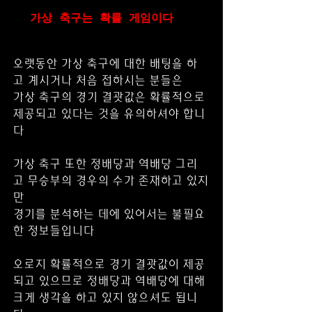
가상 축구는 확률 게임이다
오랫동안 가상 축구에 대한 배팅을 하
고 계시거나 처음 접하시는 분들은
가상 축구의 경기 결괏값은 확률적으로 
제공되고 있다는 것을 유의하셔야 합니
다
가상 축구 또한 정배당과 역배당 그리
고 무승부의 경우의 수가 존재하고 있지
만
경기를 분석하는 데에 있어서는 불필요
한 정보들입니다
오로지 확률적으로 경기 결괏값이 제공
되고 있으므로 정배당과 역배당에 대해
크게 생각을 하고 있지 않으셔도 됩니