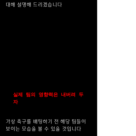
대해 설명해 드리겠습니다
실제 팀의 영향력은 내버려 두
자
가상 축구를 배팅하기 전 해당 팀들이 
보이는 모습을 볼 수 있을 것입니다