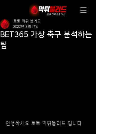
토토 먹튀 블러드
2022년 3월 17일
BET365 가상 축구 분석하는
팁
안녕하세요 토토 먹튀블러드 입니다