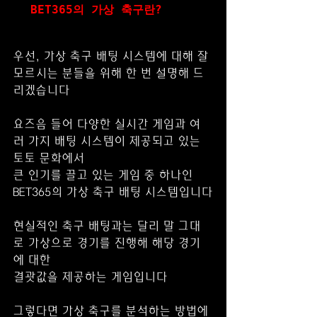
BET365의 가상 축구란?
우선, 가상 축구 배팅 시스템에 대해 잘 
모르시는 분들을 위해 한 번 설명해 드
리겠습니다
요즈음 들어 다양한 실시간 게임과 여
러 가지 배팅 시스템이 제공되고 있는 
토토 문화에서
큰 인기를 끌고 있는 게임 중 하나인 
BET365의 가상 축구 배팅 시스템입니다
현실적인 축구 배팅과는 달리 말 그대
로 가상으로 경기를 진행해 해당 경기
에 대한
결괏값을 제공하는 게임입니다
그렇다면 가상 축구를 분석하는 방법에 